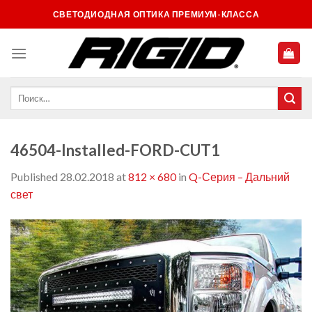
Skip
СВЕТОДИОДНАЯ ОПТИКА ПРЕМИУМ-КЛАССА
to
content
46504-Installed-FORD-CUT1
Published
28.02.2018
at
812 × 680
in
Q-Серия – Дальний
свет