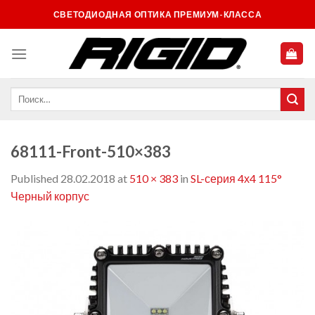
Skip
СВЕТОДИОДНАЯ ОПТИКА ПРЕМИУМ-КЛАССА
to
content
68111-Front-510×383
Published
28.02.2018
at
510 × 383
in
SL-серия 4х4 115°
Черный корпус