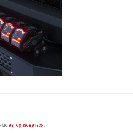
димо
авторизоваться
.