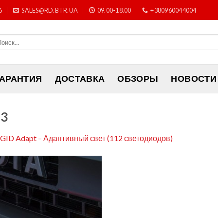
6
SALES@RD.BTR.UA
09.00-18.00
+380960044004
ГАРАНТИЯ
ДОСТАВКА
ОБЗОРЫ
НОВОСТИ
83
RIGID Adapt – Адаптивный свет (112 светодиодов)