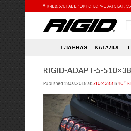
Skip
КИЕВ, УЛ. НАБЕРЕЖНО-КОРЧЕВАТСКАЯ, 13
to
content
ГЛАВНАЯ
КАТАЛОГ
RIGID-ADAPT-5-510×3
Published
18.02.2018
at
510 × 383
in
40 ” 