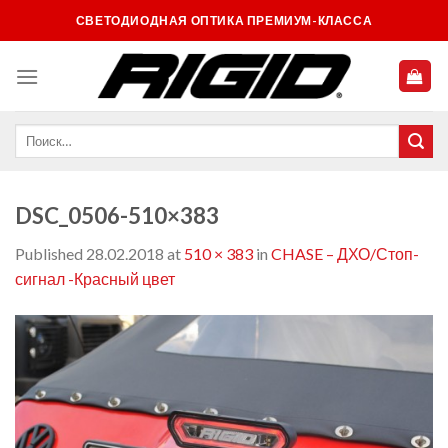
Skip
СВЕТОДИОДНАЯ ОПТИКА ПРЕМИУМ-КЛАССА
to
content
DSC_0506-510×383
Published
28.02.2018
at
510 × 383
in
CHASE – ДХО/Стоп-
сигнал -Красный цвет