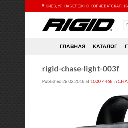
Skip
КИЕВ, УЛ. НАБЕРЕЖНО-КОРЧЕВАТСКАЯ, 13
to
content
ГЛАВНАЯ
КАТАЛОГ
rigid-chase-light-003f
Published
28.02.2018
at
1000 × 468
in
CHAS