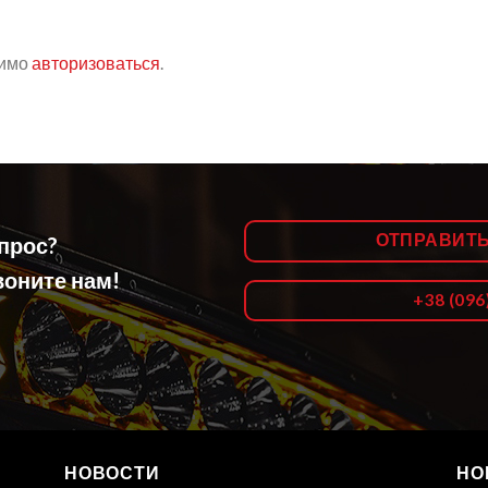
димо
авторизоваться
.
ОТПРАВИТ
опрос?
оните нам!
+38 (096
НОВОСТИ
НО