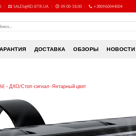
6
SALES@RD.BTR.UA
09.00-18.00
+380960044004
ГАРАНТИЯ
ДОСТАВКА
ОБЗОРЫ
НОВОСТИ
E – ДХО/Стоп-сигнал -Янтарный цвет