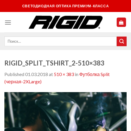
Skip
СВЕТОДИОДНАЯ ОПТИКА ПРЕМИУМ-КЛАССА
to
content
RIGID_SPLIT_TSHIRT_2-510×383
Published
01.03.2018
at
510 × 383
in
Футболка Split
(черная-2XLarge)