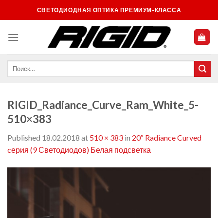
Skip
СВЕТОДИОДНАЯ ОПТИКА ПРЕМИУМ-КЛАССА
to
content
RIGID_Radiance_Curve_Ram_White_5-
510×383
Published
18.02.2018
at
510 × 383
in
20″ Radiance Curved
cерия (9 Светодиодов) Белая подсветка