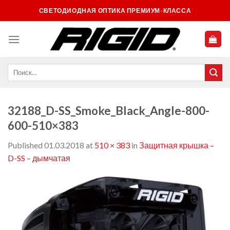
Skip
СВЕТОДИОДНАЯ ОПТИКА ПРЕМИУМ-КЛАССА
to
content
32188_D-SS_Smoke_Black_Angle-800-
600-510×383
Published
01.03.2018
at
510 × 383
in
Защитная крышка –
D-SS – дымчатая