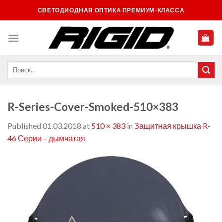
Skip
СВЕТОДИОДНАЯ ОПТИКА ПРЕМИУМ-КЛАССА
to
content
R-Series-Cover-Smoked-510×383
Published
01.03.2018
at
510 × 383
in
Защитная крышка R-
46 Серии – дымчатая