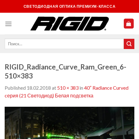
Skip
СВЕТОДИОДНАЯ ОПТИКА ПРЕМИУМ-КЛАССА
to
content
RIGID_Radiance_Curve_Ram_Green_6-
510×383
Published
18.02.2018
at
510 × 383
in
40″ Radiance Curved
cерия (21 Светодиод) Белая подсветка