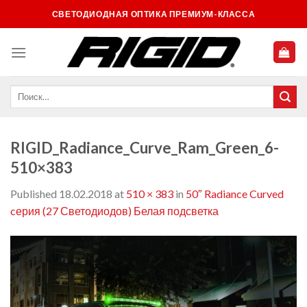
Skip
СВЕТОДИОДНАЯ ОПТИКА ПРЕМИУМ-КЛАССА
to
content
RIGID_Radiance_Curve_Ram_Green_6-
510×383
Published
18.02.2018
at
510 × 383
in
50″ Radiance Curved
cерия (27 Светодиодов) Белая подсветка