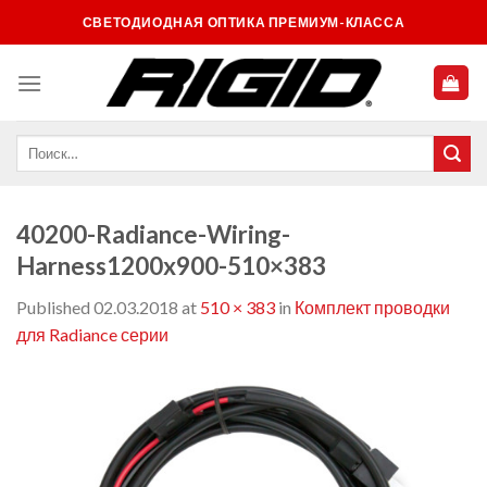
Skip
СВЕТОДИОДНАЯ ОПТИКА ПРЕМИУМ-КЛАССА
to
content
40200-Radiance-Wiring-
Harness1200x900-510×383
Published
02.03.2018
at
510 × 383
in
Комплект проводки
для Radiance серии