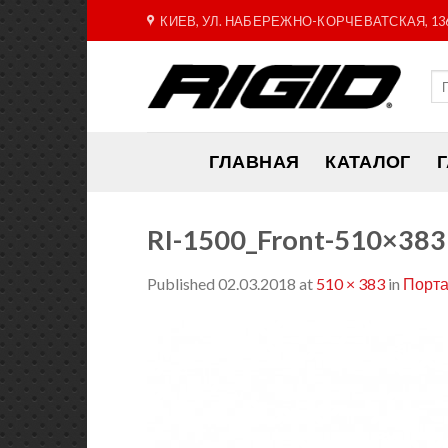
Skip
КИЕВ, УЛ. НАБЕРЕЖНО-КОРЧЕВАТСКАЯ, 13
to
content
ГЛАВНАЯ
КАТАЛОГ
RI-1500_Front-510×383
Published
02.03.2018
at
510 × 383
in
Порта