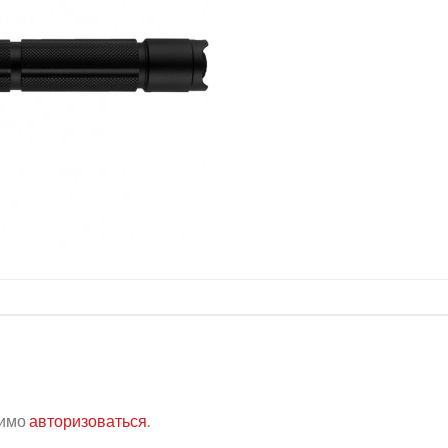
димо
авторизоваться
.