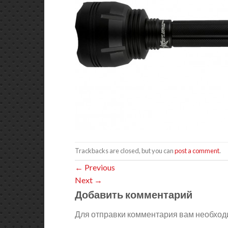
Trackbacks are closed, but you can
post a comment
.
←
Previous
Next
→
Добавить комментарий
Для отправки комментария вам необхо