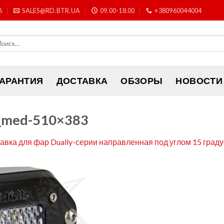
6
SALES@RD.BTR.UA
09.00-18.00
+380960044004
ГАРАНТИЯ
ДОСТАВКА
ОБЗОРЫ
НОВОСТИ
2_med-510×383
авка для фар Dually-серии направленная под углом 15 граду