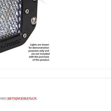
димо
авторизоваться
.