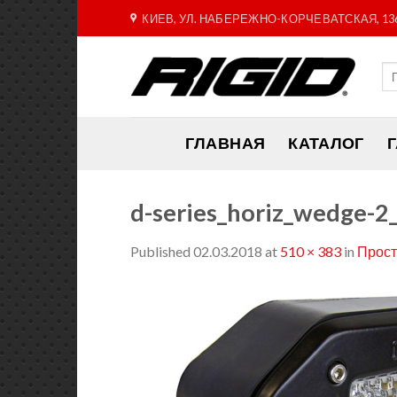
Skip
КИЕВ, УЛ. НАБЕРЕЖНО-КОРЧЕВАТСКАЯ, 13
to
content
ГЛАВНАЯ
КАТАЛОГ
d-series_horiz_wedge-
Published
02.03.2018
at
510 × 383
in
Прост