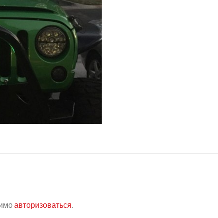
димо
авторизоваться
.