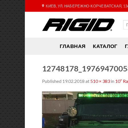
Skip
КИЕВ, УЛ. НАБЕРЕЖНО-КОРЧЕВАТСКАЯ, 13
to
content
ГЛАВНАЯ
КАТАЛОГ
12748178_1976947005
Published
19.02.2018
at
510 × 383
in
10″ R