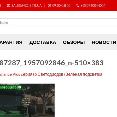
6
SALES@RD.BTR.UA
09.00-18.00
+380960044004
ГАРАНТИЯ
ДОСТАВКА
ОБЗОРЫ
НОВОСТИ
87287_1957092846_n-510×383
adiance Plus cерия (6 Светодиодов) Зелёная подсветка