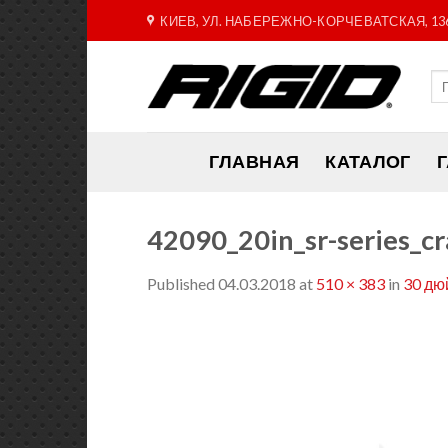
Skip
КИЕВ, УЛ. НАБЕРЕЖНО-КОРЧЕВАТСКАЯ, 13
to
content
ГЛАВНАЯ
КАТАЛОГ
42090_20in_sr-series_c
Published
04.03.2018
at
510 × 383
in
30 дю