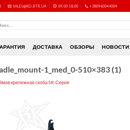
6
SALES@RD.BTR.UA
09.00-18.00
+380960044004
ГАРАНТИЯ
ДОСТАВКА
ОБЗОРЫ
НОВОСТИ
radle_mount-1_med_0-510×383 (1)
ймов крепежная скоба SR-Серия