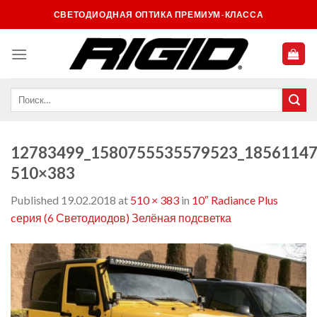
Skip
СВЕТОДИОДНАЯ ОПТИКА ПРЕМИУМ-КЛАССА
to
content
12783499_1580755535579523_18561147
510×383
Published
19.02.2018
at
510 × 383
in
10″ Radiance Plus
cерия (6 Светодиодов) Зелёная подсветка