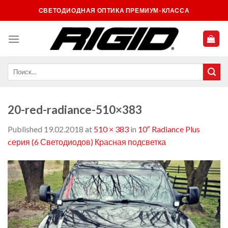
Skip
СВЕТОДИОДНАЯ ОПТИКА ПРЕМИУМ-КЛАССА
to
content
20-red-radiance-510×383
Published
19.02.2018
at
510 × 383
in
10″ Radiance Plus
cерия (6 Светодиодов) Красная подсветка