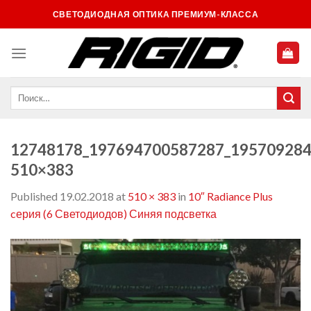
Skip
СВЕТОДИОДНАЯ ОПТИКА ПРЕМИУМ-КЛАССА
to
content
12748178_197694700587287_195709284
510×383
Published
19.02.2018
at
510 × 383
in
10″ Radiance Plus
cерия (6 Светодиодов) Синяя подсветка