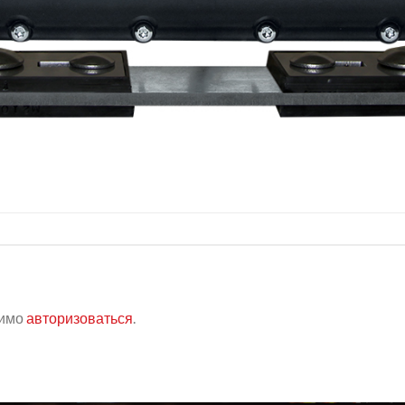
димо
авторизоваться
.