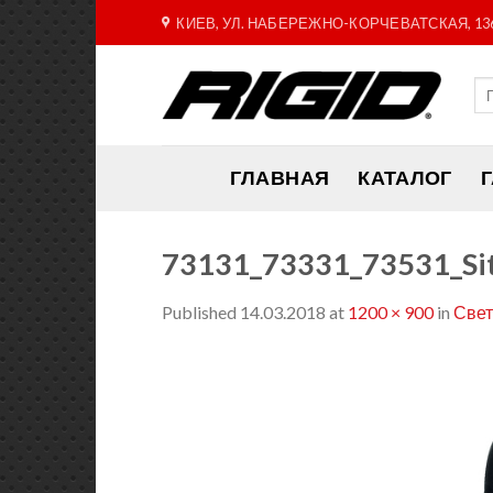
Skip
КИЕВ, УЛ. НАБЕРЕЖНО-КОРЧЕВАТСКАЯ, 13
to
content
ГЛАВНАЯ
КАТАЛОГ
73131_73331_73531_Sit
Published
14.03.2018
at
1200 × 900
in
Свет