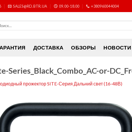
6
SALES@RD.BTR.UA
09.00-18.00
+380960044004
ГАРАНТИЯ
ДОСТАВКА
ОБЗОРЫ
НОВОСТИ
e-Series_Black_Combo_AC-or-DC_F
одиодный прожектор SITE-Серия Дальний свет (16-48В)