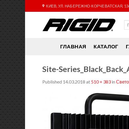
Skip
КИЕВ, УЛ. НАБЕРЕЖНО-КОРЧЕВАТСКАЯ, 13
to
content
ГЛАВНАЯ
КАТАЛОГ
Site-Series_Black_Back
Published
14.03.2018
at
510 × 383
in
Свето