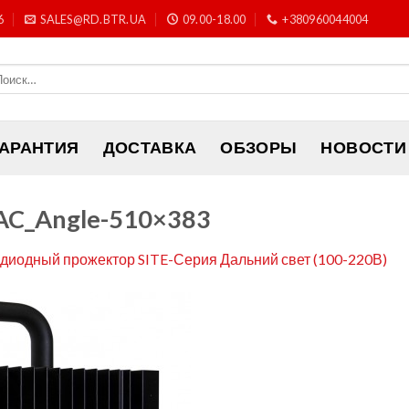
6
SALES@RD.BTR.UA
09.00-18.00
+380960044004
ГАРАНТИЯ
ДОСТАВКА
ОБЗОРЫ
НОВОСТИ
_AC_Angle-510×383
диодный прожектор SITE-Серия Дальний свет (100-220В)