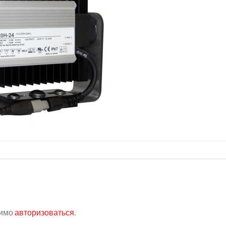
димо
авторизоваться
.