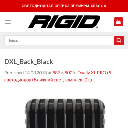
Skip
СВЕТОДИОДНАЯ ОПТИКА ПРЕМИУМ-КЛАССА
to
content
DXL_Back_Black
Published
14.03.2018
at
983 × 900
in
Dually XL PRO (9
светодиодов) Ближний свет, комплект 2 шт.