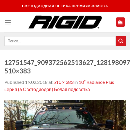
Skip
СВЕТОДИОДНАЯ ОПТИКА ПРЕМИУМ-КЛАССА
to
content
12751547_909372562513627_128198097
510×383
Published
19.02.2018
at
510 × 383
in
10″ Radiance Plus
cерия (6 Светодиодов) Белая подсветка