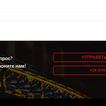
ОТПРАВИТ
опрос?
оните нам!
+38 (096