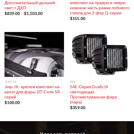
Дополнительный дальний
комплект на правую и левую
свет + ДХО
нижнюю часть рамки лобового
стекла для 2-фар Q-серии
$
839.00
–
$
1,103.00
$
155.00
JEEP JK
ATV
Jeep JK- крепеж комплект на
SAE-Серия Dually (4
капот для фары 20″ E или SR
светодиода)
серий
Противотуманная фара
(пара)
$
100.00
$
359.00