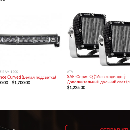
+
 RAM 1500
ATV
SAE-Серия Q (16 светодиодов)
nce Curved (Белая подсветка)
Дополнительный дальний свет (п
10.00
–
$
1,700.00
$
1,225.00