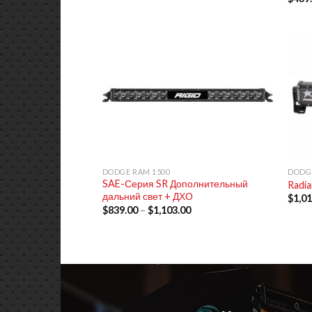
+
+
DODGE RAM 1500
DODGE
SAE-Серия SR Дополнительный
Radia
дальний свет + ДХО
$
1,0
$
839.00
–
$
1,103.00