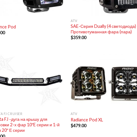
+
ATV
SAE-Серия Dually (4 светодиода)
ance Pod
Противотуманная фара (пара)
.00
$
359.00
+
A FJ CRUISER
ATV
a FJ -дуга на крышу для
Radiance Pod XL
овки 2-х фар 10″E серии и 1-й
$
479.00
 20″ Е серии
.00