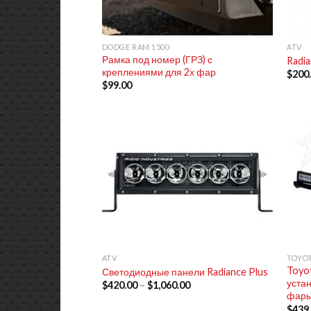
+
+
DODGE RAM 1500
ATV
Рамка под номер (ГРЗ) с
Radi
креплениями для 2х фар
$
200
$
99.00
+
+
ATV
TOYOT
Toyot
Светодиодные панели Radiance Plus
устан
$
420.00
–
$
1,060.00
фары
$
439