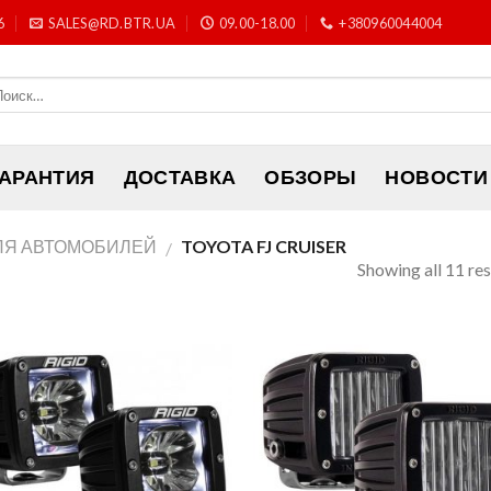
6
SALES@RD.BTR.UA
09.00-18.00
+380960044004
ГАРАНТИЯ
ДОСТАВКА
ОБЗОРЫ
НОВОСТИ
ЛЯ АВТОМОБИЛЕЙ
TOYOTA FJ CRUISER
/
Showing all 11 res