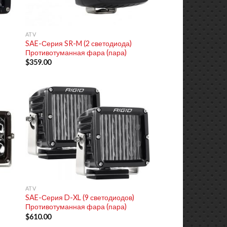
+
ATV
SAE-Серия SR-M (2 светодиода)
Противотуманная фара (пара)
$
359.00
+
ATV
SAE-Серия D-XL (9 светодиодов)
Противотуманная фара (пара)
$
610.00