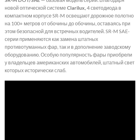
новой оптической системе
Clarilux,
4 светодиода в
компактном корпусе SR-M освещают дорожное полотно
на 100+ метров от обочины до обочины, оставаясь при
этом безопасной для встречных водителей. SR-M SAE-
серии применяются как замена штатных
противотуманных фар, так и в дополнение заводскому
оборудованию. Особую популярность фары приобрели
у владельцев американских автомобилей, штатный свет
которых исторически слаб.