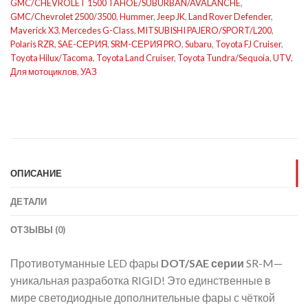
GMC/CHEVROLET 1500 TAHOE/SUBURBAN/AVALANCHE
,
GMC/Chevrolet 2500/3500
,
Hummer
,
Jeep JK
,
Land Rover Defender
,
Maverick X3
,
Mercedes G-Class
,
MITSUBISHI PAJERO/SPORT/L200
,
Polaris RZR
,
SAE-СЕРИЯ
,
SRM-СЕРИЯ PRO
,
Subaru
,
Toyota FJ Cruiser
,
Toyota Hilux/Tacoma
,
Toyota Land Cruiser
,
Toyota Tundra/Sequoia
,
UTV
,
Для мотоциклов
,
УАЗ
ОПИСАНИЕ
ДЕТАЛИ
ОТЗЫВЫ (0)
Противотуманные LED фары
DOT/SAE серии
SR-M—
уникальная разработка RIGID! Это единственные в
мире светодиодные дополнительные фары с чёткой