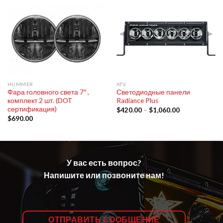
HUMMER
ATV
Фара головного света 7″ ,
Светодиодные панели
комплект 2 шт. (DOT
Radiance Plus
сертификация)
$
420.00
–
$
1,060.00
$
690.00
У вас есть вопрос?
Напишите или позвоните нам!
ОТПРАВИТЬ СООБЩЕНИЕ