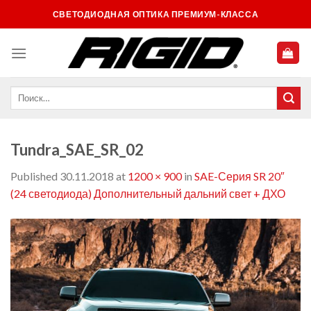
Skip
СВЕТОДИОДНАЯ ОПТИКА ПРЕМИУМ-КЛАССА
to
content
Tundra_SAE_SR_02
Published
30.11.2018
at
1200 × 900
in
SAE-Серия SR 20″
(24 светодиода) Дополнительный дальний свет + ДХО