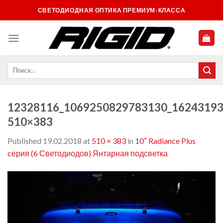
Skip
СВЕТОДИОДНАЯ ОПТИКА ПРЕМИУМ-КЛАССА
to
content
12328116_1069250829783130_16243193
510×383
Published
19.02.2018
at
510 × 383
in
10″ Radiance Plus
cерия (6 Светодиодов) Янтарная подсветка