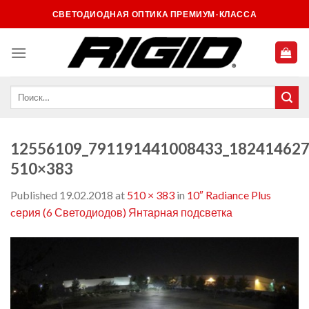
Skip
СВЕТОДИОДНАЯ ОПТИКА ПРЕМИУМ-КЛАССА
to
content
12556109_791191441008433_182414627
510×383
Published
19.02.2018
at
510 × 383
in
10″ Radiance Plus
cерия (6 Светодиодов) Янтарная подсветка