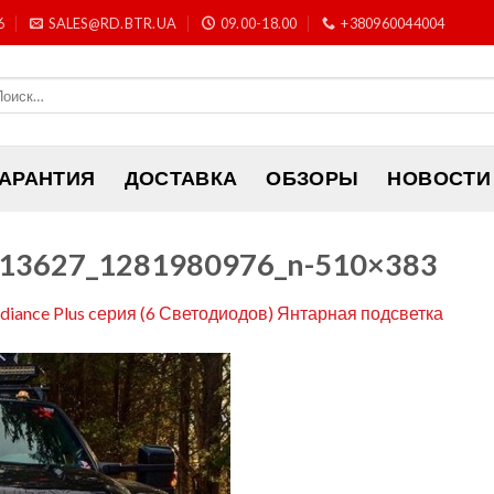
6
SALES@RD.BTR.UA
09.00-18.00
+380960044004
ГАРАНТИЯ
ДОСТАВКА
ОБЗОРЫ
НОВОСТИ
13627_1281980976_n-510×383
adiance Plus cерия (6 Светодиодов) Янтарная подсветка