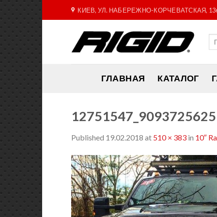
Skip
КИЕВ, УЛ. НАБЕРЕЖНО-КОРЧЕВАТСКАЯ, 13
to
content
ГЛАВНАЯ
КАТАЛОГ
12751547_9093725625
Published
19.02.2018
at
510 × 383
in
10″ R