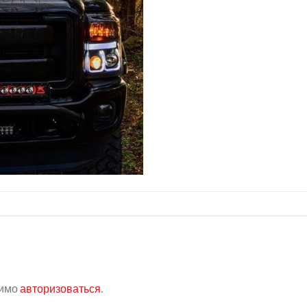
димо
авторизоваться
.