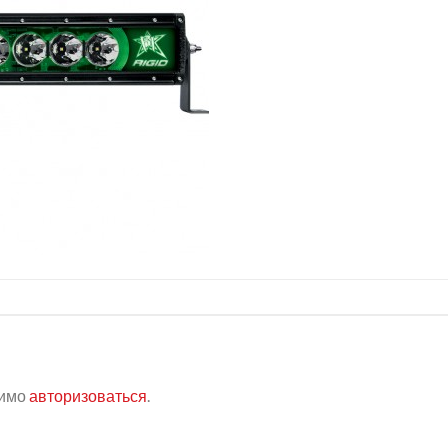
димо
авторизоваться
.