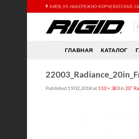
Skip
КИЕВ, УЛ. НАБЕРЕЖНО-КОРЧЕВАТСКАЯ, 13
to
content
ГЛАВНАЯ
КАТАЛОГ
22003_Radiance_20in_
Published
19.02.2018
at
510 × 383
in
20″ R