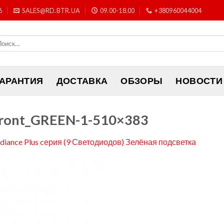
6
SALES@RD.BTR.UA
09.00-18.00
+380960044004
ГАРАНТИЯ
ДОСТАВКА
ОБЗОРЫ
НОВОСТИ
Front_GREEN-1-510×383
adiance Plus cерия (9 Светодиодов) Зелёная подсветка