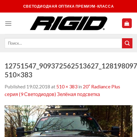
Skip
СВЕТОДИОДНАЯ ОПТИКА ПРЕМИУМ-КЛАССА
to
content
12751547_909372562513627_128198097
510×383
Published
19.02.2018
at
510 × 383
in
20″ Radiance Plus
cерия (9 Светодиодов) Зелёная подсветка