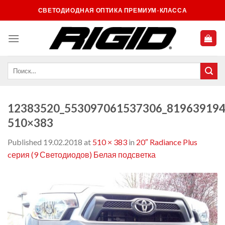
Skip
СВЕТОДИОДНАЯ ОПТИКА ПРЕМИУМ-КЛАССА
to
content
12383520_553097061537306_819639194
510×383
Published
19.02.2018
at
510 × 383
in
20″ Radiance Plus
cерия (9 Светодиодов) Белая подсветка