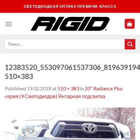
Skip
СВЕТОДИОДНАЯ ОПТИКА ПРЕМИУМ-КЛАССА
to
content
12383520_553097061537306_819639194
510×383
Published
19.02.2018
at
510 × 383
in
20″ Radiance Plus
cерия (9 Светодиодов) Янтарная подсветка