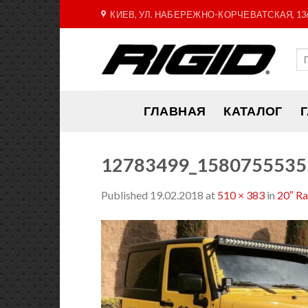
Skip
КИЕВ, УЛ. НАБЕРЕЖНО-КОРЧЕВАТСКАЯ, 13
to
content
ГЛАВНАЯ
КАТАЛОГ
12783499_1580755535
Published
19.02.2018
at
510 × 383
in
20″ R