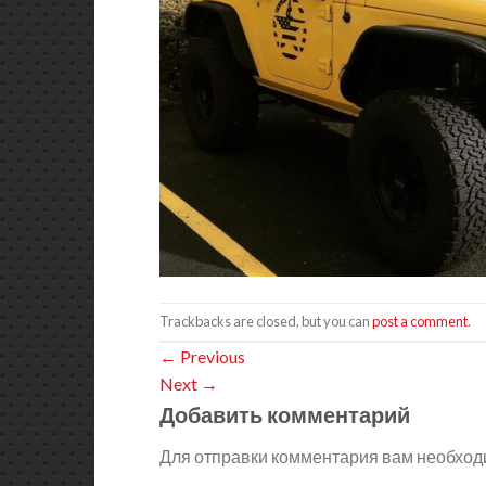
Trackbacks are closed, but you can
post a comment
.
←
Previous
Next
→
Добавить комментарий
Для отправки комментария вам необхо