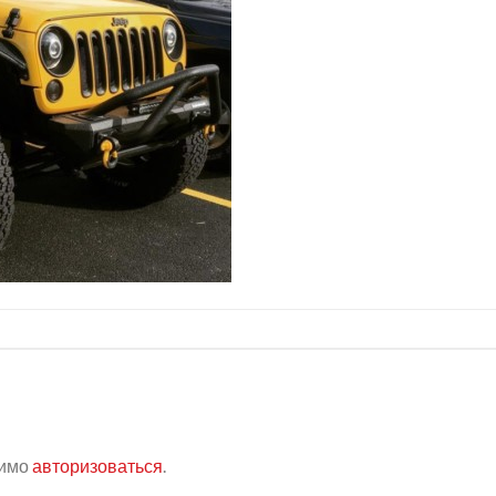
димо
авторизоваться
.