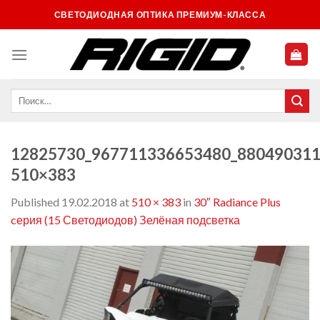
Skip
СВЕТОДИОДНАЯ ОПТИКА ПРЕМИУМ-КЛАССА
to
content
12825730_967711336653480_880490311
510×383
Published
19.02.2018
at
510 × 383
in
30″ Radiance Plus
cерия (15 Светодиодов) Зелёная подсветка