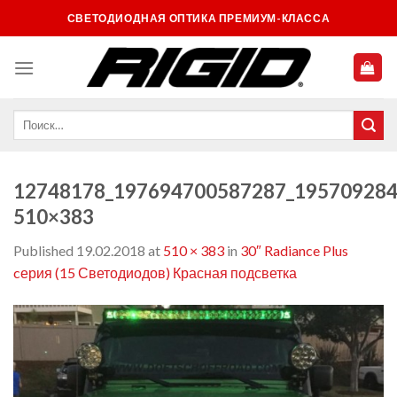
Skip
СВЕТОДИОДНАЯ ОПТИКА ПРЕМИУМ-КЛАССА
to
content
12748178_197694700587287_195709284
510×383
Published
19.02.2018
at
510 × 383
in
30″ Radiance Plus
cерия (15 Светодиодов) Красная подсветка