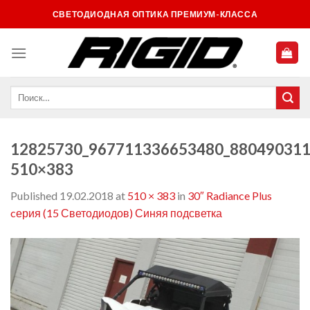
Skip
СВЕТОДИОДНАЯ ОПТИКА ПРЕМИУМ-КЛАССА
to
content
12825730_967711336653480_880490311
510×383
Published
19.02.2018
at
510 × 383
in
30″ Radiance Plus
cерия (15 Светодиодов) Синяя подсветка