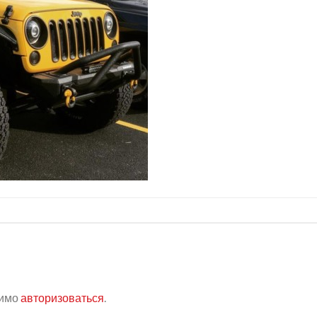
димо
авторизоваться
.