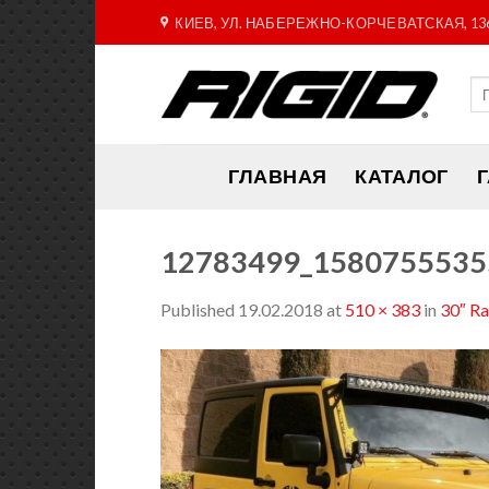
Skip
КИЕВ, УЛ. НАБЕРЕЖНО-КОРЧЕВАТСКАЯ, 13
to
content
ГЛАВНАЯ
КАТАЛОГ
12783499_1580755535
Published
19.02.2018
at
510 × 383
in
30″ R