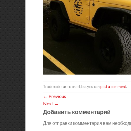
Trackbacks are closed, but you can
post a comment
.
←
Previous
Next
→
Добавить комментарий
Для отправки комментария вам необхо