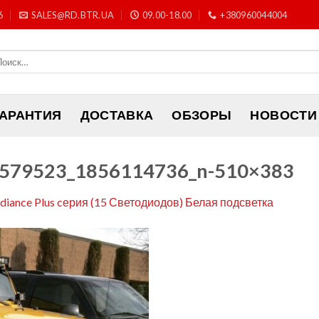
6
SALES@RD.BTR.UA
09.00-18.00
+380960044004
ГАРАНТИЯ
ДОСТАВКА
ОБЗОРЫ
НОВОСТИ
579523_1856114736_n-510×383
adiance Plus cерия (15 Светодиодов) Белая подсветка