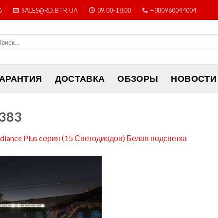
6
SALES@RD.BTR.UA
09.00-18.00
+380960044004
ГАРАНТИЯ
ДОСТАВКА
ОБЗОРЫ
НОВОСТИ
×383
adiance Plus cерия (15 Светодиодов) Белая подсветка