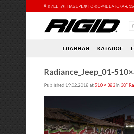
Skip
КИЕВ, УЛ. НАБЕРЕЖНО-КОРЧЕВАТСКАЯ, 13
to
content
ГЛАВНАЯ
КАТАЛОГ
Radiance_Jeep_01-510
Published
19.02.2018
at
510 × 383
in
30″ R