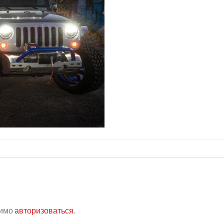
димо
авторизоваться
.