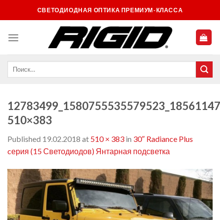
Skip
СВЕТОДИОДНАЯ ОПТИКА ПРЕМИУМ-КЛАССА
to
content
12783499_1580755535579523_18561147
510×383
Published
19.02.2018
at
510 × 383
in
30″ Radiance Plus
cерия (15 Светодиодов) Янтарная подсветка