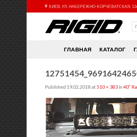
Skip
КИЕВ, УЛ. НАБЕРЕЖНО-КОРЧЕВАТСКАЯ, 13
to
content
ГЛАВНАЯ
КАТАЛОГ
12751454_9691642465
Published
19.02.2018
at
510 × 383
in
40″ R