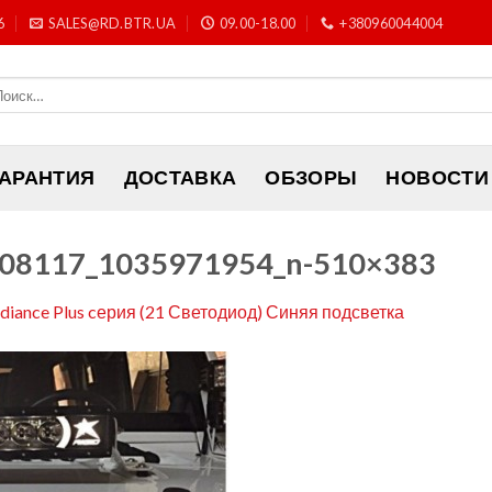
6
SALES@RD.BTR.UA
09.00-18.00
+380960044004
ГАРАНТИЯ
ДОСТАВКА
ОБЗОРЫ
НОВОСТИ
08117_1035971954_n-510×383
adiance Plus cерия (21 Светодиод) Синяя подсветка