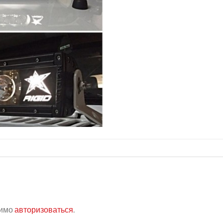
димо
авторизоваться
.