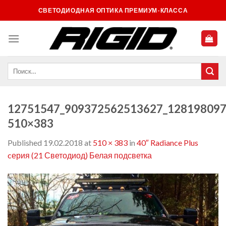
Skip
СВЕТОДИОДНАЯ ОПТИКА ПРЕМИУМ-КЛАССА
to
content
12751547_909372562513627_128198097
510×383
Published
19.02.2018
at
510 × 383
in
40″ Radiance Plus
cерия (21 Светодиод) Белая подсветка