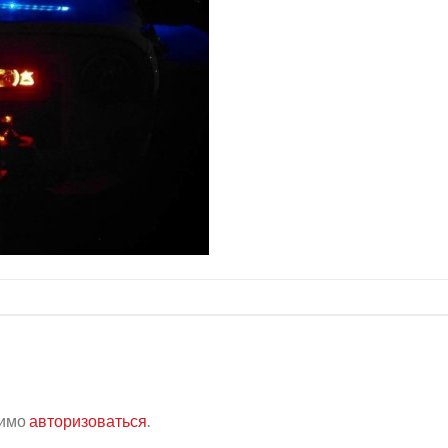
димо
авторизоваться
.