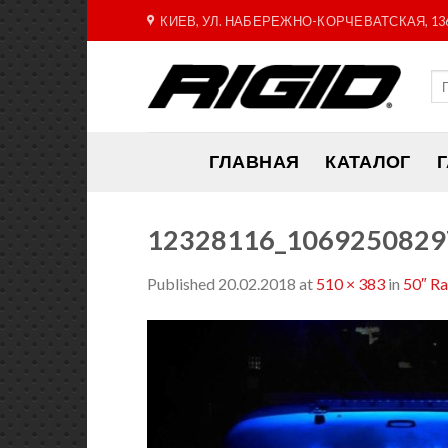
Skip
КИЕВ, УЛ. НАБЕРЕЖНО-КОРЧЕВАТСКАЯ, 13
to
content
ГЛАВНАЯ
КАТАЛОГ
12328116_1069250829
Published
20.02.2018
at
510 × 383
in
50″ R