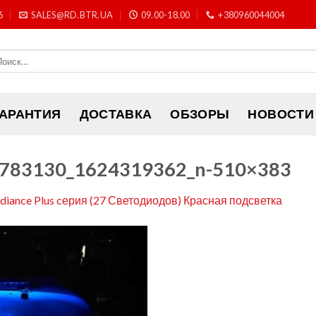
6
SALES@RD.BTR.UA
09.00-18.00
+380960044004
ГАРАНТИЯ
ДОСТАВКА
ОБЗОРЫ
НОВОСТИ
783130_1624319362_n-510×383
adiance Plus cерия (27 Светодиодов) Красная подсветка