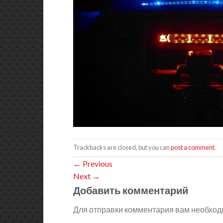
Trackbacks are closed, but you can
post a comment
.
←
Previous
Next
→
Добавить комментарий
Для отправки комментария вам необхо