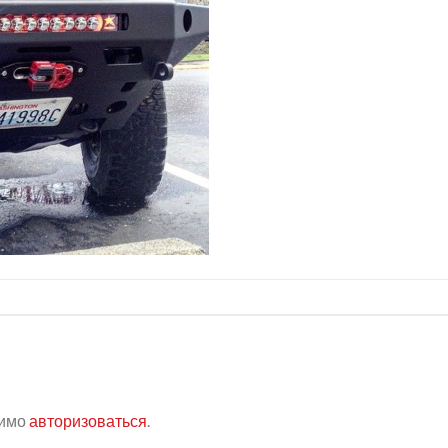
димо
авторизоваться
.