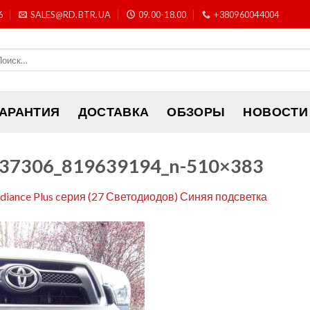
6
SALES@RD.BTR.UA
09.00-18.00
+380960044004
ГАРАНТИЯ
ДОСТАВКА
ОБЗОРЫ
НОВОСТИ
37306_819639194_n-510×383
adiance Plus cерия (27 Светодиодов) Синяя подсветка