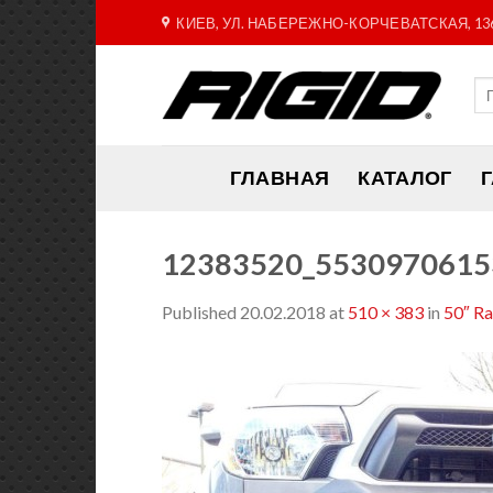
Skip
КИЕВ, УЛ. НАБЕРЕЖНО-КОРЧЕВАТСКАЯ, 13
to
content
ГЛАВНАЯ
КАТАЛОГ
12383520_5530970615
Published
20.02.2018
at
510 × 383
in
50″ R