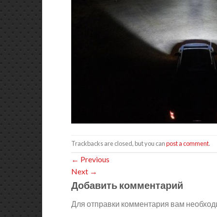
Trackbacks are closed, but you can
post a comment
.
←
Previous
Next
→
Добавить комментарий
Для отправки комментария вам необхо