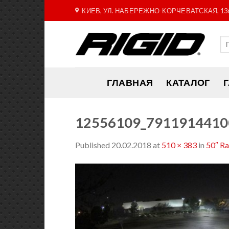
Skip
КИЕВ, УЛ. НАБЕРЕЖНО-КОРЧЕВАТСКАЯ, 13
to
content
ГЛАВНАЯ
КАТАЛОГ
12556109_7911914410
Published
20.02.2018
at
510 × 383
in
50″ R