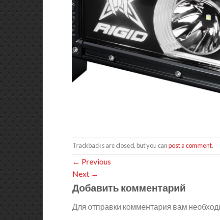
Trackbacks are closed, but you can
post a comment
.
←
Previous
Next
→
Добавить комментарий
Для отправки комментария вам необхо