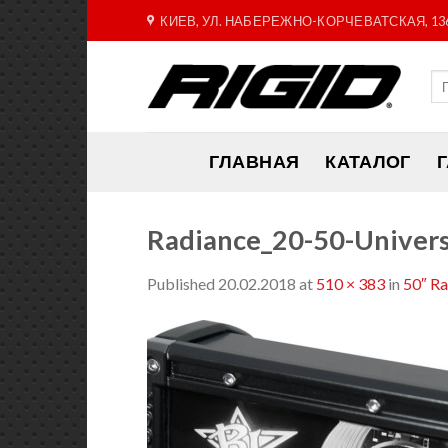
Skip
КИЕВ, УЛ. НАБЕРЕЖНО-КОРЧЕВАТСКАЯ, 13
to
content
ГЛАВНАЯ
КАТАЛОГ
Radiance_20-50-Univer
Published
20.02.2018
at
510 × 383
in
50″ R