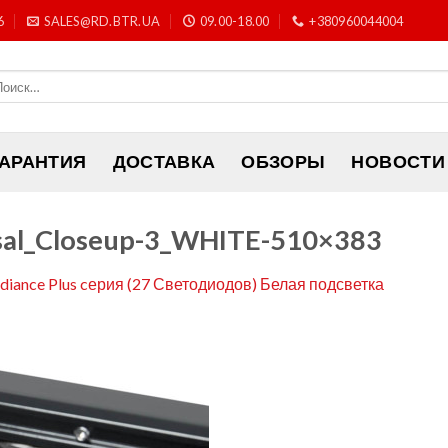
6
SALES@RD.BTR.UA
09.00-18.00
+380960044004
ГАРАНТИЯ
ДОСТАВКА
ОБЗОРЫ
НОВОСТИ
sal_Closeup-3_WHITE-510×383
adiance Plus cерия (27 Светодиодов) Белая подсветка