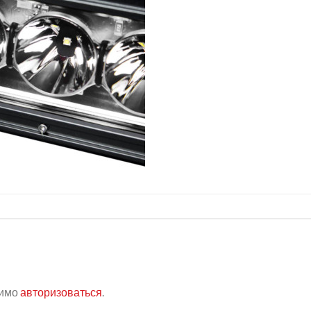
димо
авторизоваться
.