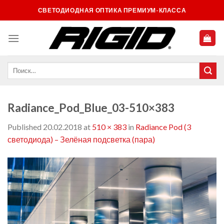
Skip
СВЕТОДИОДНАЯ ОПТИКА ПРЕМИУМ-КЛАССА
to
content
Radiance_Pod_Blue_03-510×383
Published
20.02.2018
at
510 × 383
in
Radiance Pod (3
светодиода) – Зелёная подсветка (пара)