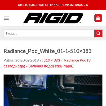
Skip
СВЕТОДИОДНАЯ ОПТИКА ПРЕМИУМ-КЛАССА
to
content
Radiance_Pod_White_01-1-510×383
Published
20.02.2018
at
510 × 383
in
Radiance Pod (3
светодиода) – Зелёная подсветка (пара)